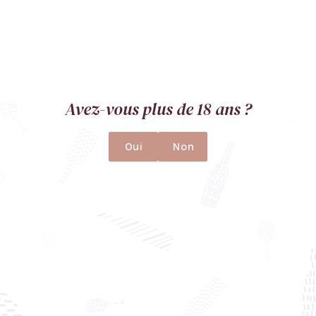
Contact
+33788567566
info@the-wine-compass.com
1 avenue Junot, 21000 Dijon
Ouvert sur rendez-vous.
Avez-vous plus de 18 ans ?
Restez connectés
Oui
Non
L'abus d'alcool est dangereux pour la santé, à consommer avec
modération.
Mentions légales
Politique de confidentialité
CGV
Plan du site
Conception
Baptiste Noll
&
Maude Faller
© The Wine Compass