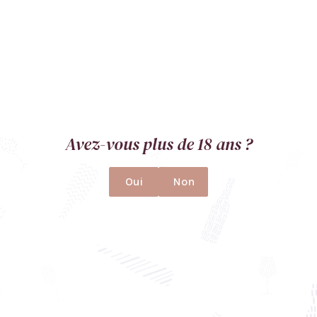
Évènements
Boutique
Contact
+33788567566
info@the-wine-compass.com
1 avenue Junot, 21000 Dijon
Ouvert sur rendez-vous.
Avez-vous plus de 18 ans ?
Restez connectés
Oui
Non
L'abus d'alcool est dangereux pour la santé, à consommer avec
modération.
Mentions légales
Politique de confidentialité
CGV
Plan du site
Conception
Baptiste Noll
&
Maude Faller